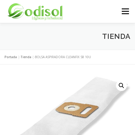
Saltar
al
Menú
contenido
EMPRESA
SERVICIOS
PRODUCTOS
TIENDA
ÁREA CLIENTES
CONTACTO
Portada
»
Tienda
»
BOLSA ASPIRADORA CLEANFIX S8 10U