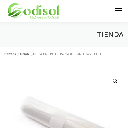
Saltar
al
Menú
contenido
EMPRESA
SERVICIOS
PRODUCTOS
TIENDA
ÁREA CLIENTES
CONTACTO
Portada
»
Tienda
»
BOLSA BAS. PAPELERA 35X40 TRANSP G/60 100U