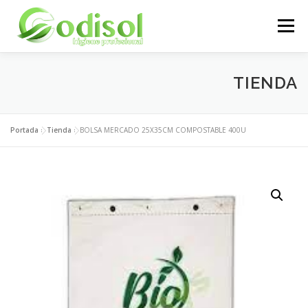
Saltar
al
Menú
contenido
EMPRESA
SERVICIOS
PRODUCTOS
TIENDA
ÁREA CLIENTES
CONTACTO
Portada
»
Tienda
»
BOLSA MERCADO 25X35CM COMPOSTABLE 400U