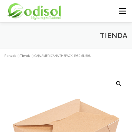
Saltar
al
Menú
contenido
EMPRESA
SERVICIOS
PRODUCTOS
TIENDA
ÁREA CLIENTES
CONTACTO
Portada
»
Tienda
»
CAJA AMERICANA THEPACK 1980ML 50U