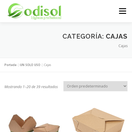
Saltar
al
Menú
contenido
EMPRESA
SERVICIOS
PRODUCTOS
CATEGORÍA:
CAJAS
Cajas
ÁREA CLIENTES
CONTACTO
Portada
»
UN SOLO USO
»
Cajas
Mostrando 1–20 de 39 resultados