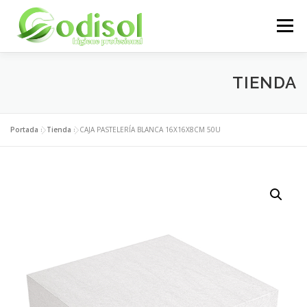
Saltar
al
Menú
contenido
EMPRESA
SERVICIOS
PRODUCTOS
TIENDA
ÁREA CLIENTES
CONTACTO
Portada
»
Tienda
»
CAJA PASTELERÍA BLANCA 16X16X8CM 50U