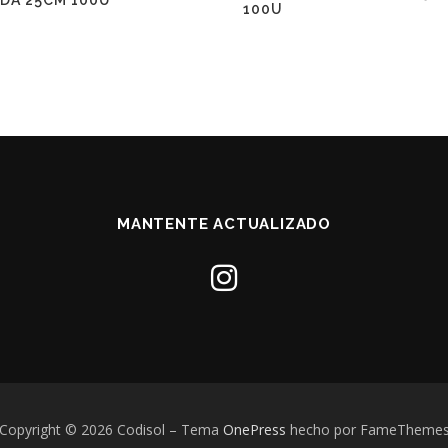
DA 25CM 100U
100U
MANTENTE ACTUALIZADO
Copyright © 2026 Codisol
–
Tema
OnePress
hecho por FameTheme