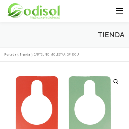
Saltar
al
Menú
contenido
EMPRESA
SERVICIOS
PRODUCTOS
TIENDA
ÁREA CLIENTES
CONTACTO
Portada
»
Tienda
»
CARTEL NO MOLESTAR GP 100U