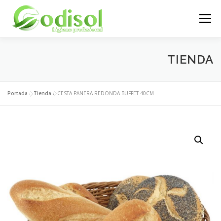
Saltar
al
Menú
contenido
EMPRESA
SERVICIOS
PRODUCTOS
TIENDA
ÁREA CLIENTES
CONTACTO
Portada
»
Tienda
»
CESTA PANERA REDONDA BUFFET 40CM