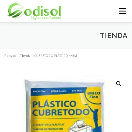
Saltar
al
Menú
contenido
EMPRESA
SERVICIOS
PRODUCTOS
TIENDA
ÁREA CLIENTES
CONTACTO
Portada
»
Tienda
»
CUBRETODO PLÁSTICO 4X5M