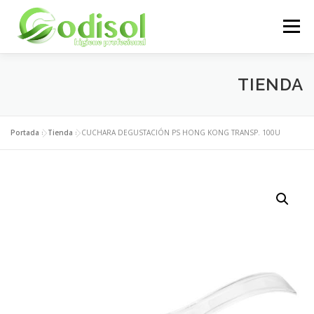
Saltar
al
Menú
contenido
EMPRESA
SERVICIOS
PRODUCTOS
TIENDA
ÁREA CLIENTES
CONTACTO
Portada
»
Tienda
»
CUCHARA DEGUSTACIÓN PS HONG KONG TRANSP. 100U