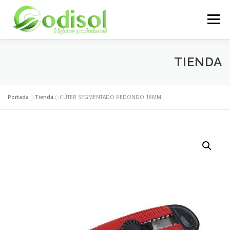
Saltar
al
Menú
contenido
EMPRESA
SERVICIOS
PRODUCTOS
TIENDA
ÁREA CLIENTES
CONTACTO
Portada
»
Tienda
»
CÚTER SEGMENTADO REDONDO 18MM