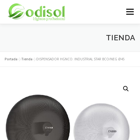
Saltar
al
Menú
contenido
EMPRESA
SERVICIOS
PRODUCTOS
TIENDA
ÁREA CLIENTES
CONTACTO
Portada
»
Tienda
»
DISPENSADOR HGNCO. INDUSTRIAL STAR BCO/NEG Ø45