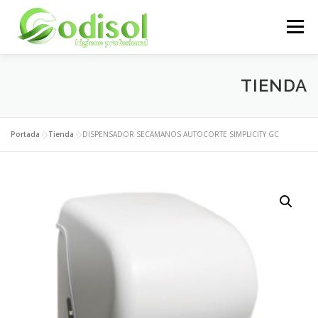
Saltar
al
Menú
contenido
EMPRESA
SERVICIOS
PRODUCTOS
TIENDA
ÁREA CLIENTES
CONTACTO
Portada
»
Tienda
»
DISPENSADOR SECAMANOS AUTOCORTE SIMPLICITY GC