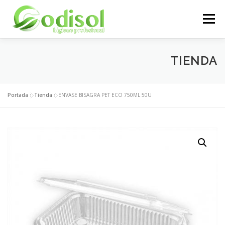
Saltar
al
Menú
contenido
EMPRESA
SERVICIOS
PRODUCTOS
TIENDA
ÁREA CLIENTES
CONTACTO
Portada
»
Tienda
»
ENVASE BISAGRA PET ECO 750ML 50U