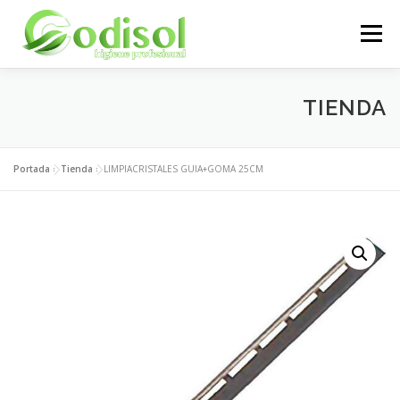
Saltar
al
Menú
contenido
EMPRESA
SERVICIOS
PRODUCTOS
TIENDA
ÁREA CLIENTES
CONTACTO
Portada
»
Tienda
»
LIMPIACRISTALES GUIA+GOMA 25CM