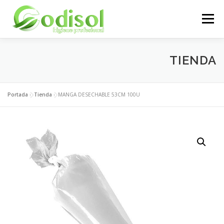
Saltar
al
Menú
contenido
EMPRESA
SERVICIOS
PRODUCTOS
TIENDA
ÁREA CLIENTES
CONTACTO
Portada
»
Tienda
»
MANGA DESECHABLE 53CM 100U