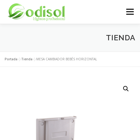
Saltar
al
Menú
contenido
EMPRESA
SERVICIOS
PRODUCTOS
TIENDA
ÁREA CLIENTES
CONTACTO
Portada
»
Tienda
»
MESA CAMBIADOR BEBÉS HORIZONTAL