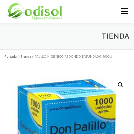
Saltar
al
Menú
contenido
EMPRESA
SERVICIOS
PRODUCTOS
TIENDA
ÁREA CLIENTES
CONTACTO
Portada
»
Tienda
»
PALILLO HIGIÉNICO REDONDO ENFUNDADO 1000U