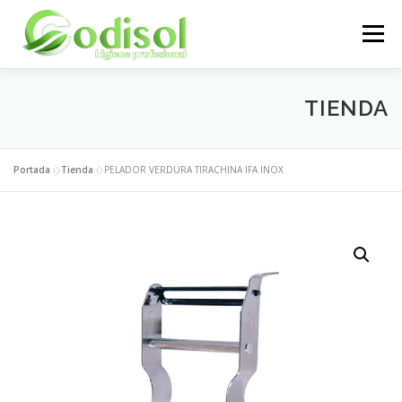
Saltar
al
Menú
contenido
EMPRESA
SERVICIOS
PRODUCTOS
TIENDA
ÁREA CLIENTES
CONTACTO
Portada
»
Tienda
»
PELADOR VERDURA TIRACHINA IFA INOX