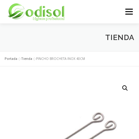
Saltar
al
Menú
contenido
EMPRESA
SERVICIOS
PRODUCTOS
TIENDA
ÁREA CLIENTES
CONTACTO
Portada
»
Tienda
»
PINCHO BROCHETA INOX 40CM