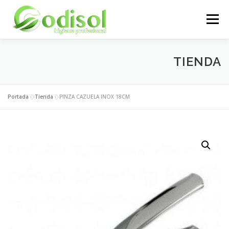
Saltar
al
Menú
contenido
EMPRESA
SERVICIOS
PRODUCTOS
TIENDA
ÁREA CLIENTES
CONTACTO
Portada
»
Tienda
»
PINZA CAZUELA INOX 18CM