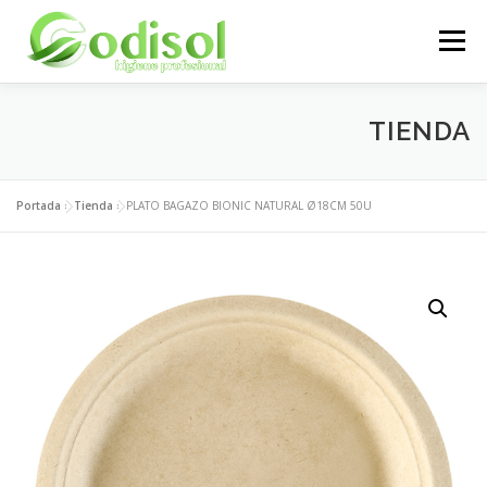
Saltar
al
Menú
contenido
EMPRESA
SERVICIOS
PRODUCTOS
TIENDA
ÁREA CLIENTES
CONTACTO
Portada
»
Tienda
»
PLATO BAGAZO BIONIC NATURAL Ø18CM 50U