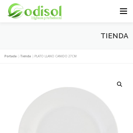
Saltar
al
Menú
contenido
EMPRESA
SERVICIOS
PRODUCTOS
TIENDA
ÁREA CLIENTES
CONTACTO
Portada
»
Tienda
»
PLATO LLANO CANIDO 27CM