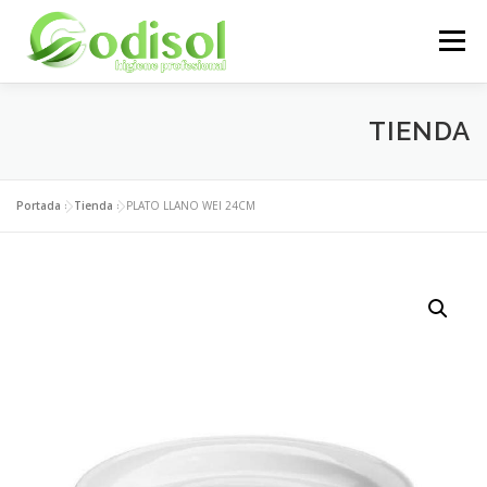
Saltar
al
Menú
contenido
EMPRESA
SERVICIOS
PRODUCTOS
TIENDA
ÁREA CLIENTES
CONTACTO
Portada
»
Tienda
»
PLATO LLANO WEI 24CM