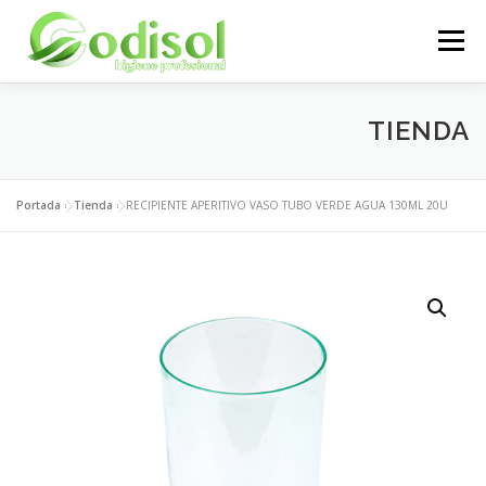
Saltar
al
Menú
contenido
EMPRESA
SERVICIOS
PRODUCTOS
TIENDA
ÁREA CLIENTES
CONTACTO
Portada
»
Tienda
»
RECIPIENTE APERITIVO VASO TUBO VERDE AGUA 130ML 20U