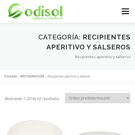
Saltar
al
Menú
contenido
EMPRESA
SERVICIOS
PRODUCTOS
CATEGORÍA:
RECIPIENTES
APERITIVO Y SALSEROS
Recipientes aperitivo y salseros
ÁREA CLIENTES
CONTACTO
Portada
»
RESTAURACIÓN
»
Recipientes aperitivo y salseros
Mostrando 1–20 de 62 resultados