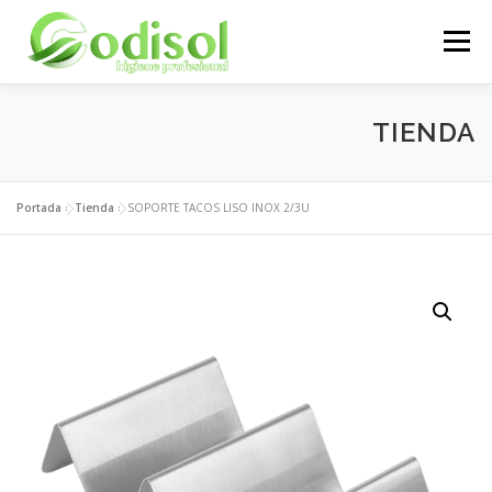
Saltar
al
Menú
contenido
EMPRESA
SERVICIOS
PRODUCTOS
TIENDA
ÁREA CLIENTES
CONTACTO
Portada
»
Tienda
»
SOPORTE TACOS LISO INOX 2/3U