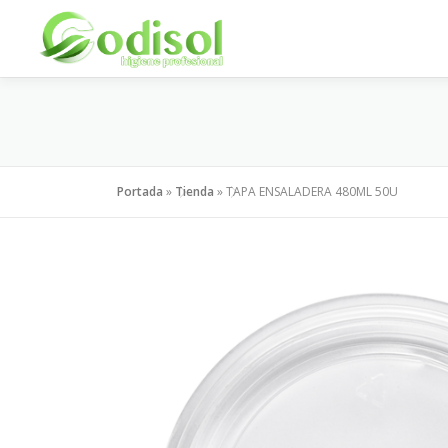
Saltar
al
contenido
Portada
»
Tienda
»
TAPA ENSALADERA 480ML 50U