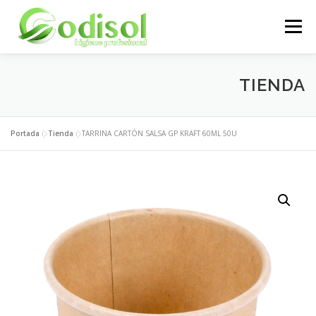
Saltar
al
Menú
contenido
EMPRESA
SERVICIOS
PRODUCTOS
TIENDA
ÁREA CLIENTES
CONTACTO
Portada
»
Tienda
»
TARRINA CARTÓN SALSA GP KRAFT 60ML 50U