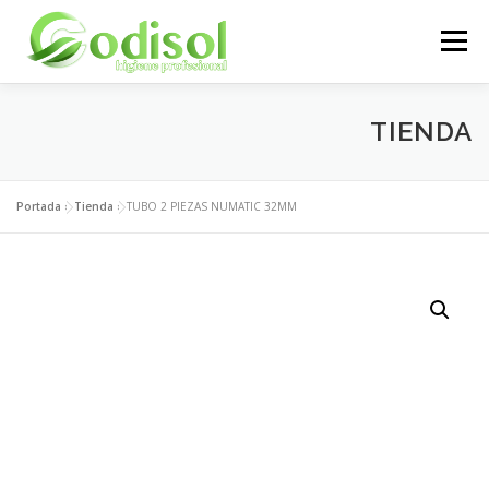
Saltar
al
Menú
contenido
EMPRESA
SERVICIOS
PRODUCTOS
TIENDA
ÁREA CLIENTES
CONTACTO
Portada
»
Tienda
»
TUBO 2 PIEZAS NUMATIC 32MM