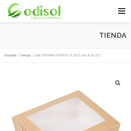
Saltar
al
Menú
contenido
EMPRESA
SERVICIOS
PRODUCTOS
TIENDA
ÁREA CLIENTES
CONTACTO
Portada
»
Tienda
»
CAJA VENTANA THEPACK 15,3X12,1X6,4CM 25U