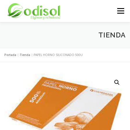
Saltar
al
Menú
contenido
EMPRESA
SERVICIOS
PRODUCTOS
TIENDA
ÁREA CLIENTES
CONTACTO
Portada
»
Tienda
»
PAPEL HORNO SILICONADO 500U