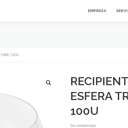
EMPRESA
SERV
 150ML 100U
RECIPIENT
ESFERA T
100U
Sin existencias