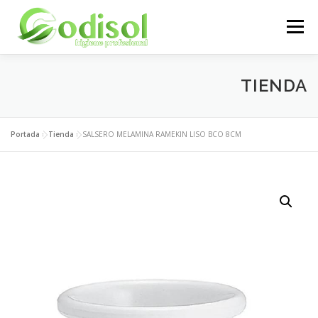
Saltar
al
Menú
contenido
EMPRESA
SERVICIOS
PRODUCTOS
TIENDA
ÁREA CLIENTES
CONTACTO
Portada
»
Tienda
»
SALSERO MELAMINA RAMEKIN LISO BCO 8CM