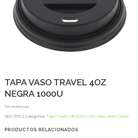
TAPA VASO TRAVEL 4OZ
NEGRA 1000U
Sin existencias
SKU:
07512
Categorías:
Tapa Travel
,
UN SOLO USO
,
Vaso
,
Vaso Cartón
PRODUCTOS RELACIONADOS