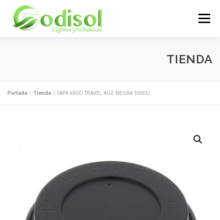
Saltar
al
Menú
contenido
EMPRESA
SERVICIOS
PRODUCTOS
TIENDA
ÁREA CLIENTES
CONTACTO
Portada
»
Tienda
»
TAPA VASO TRAVEL 4OZ NEGRA 1000U